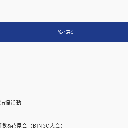
一覧へ戻る
域清掃活動
動&花見会（BINGO大会）